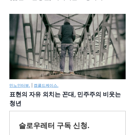
민노인터뷰.
|
캡콜드케이스.
표현의 자유 외치는 꼰대, 민주주의 비웃는
청년
슬로우레터 구독 신청.