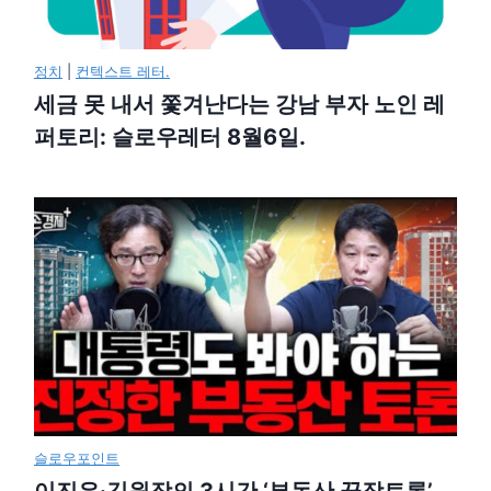
정치
|
컨텍스트 레터.
세금 못 내서 쫓겨난다는 강남 부자 노인 레
퍼토리: 슬로우레터 8월6일.
슬로우포인트
이진우·김원장의 3시간 ‘부동산 끝장토론’