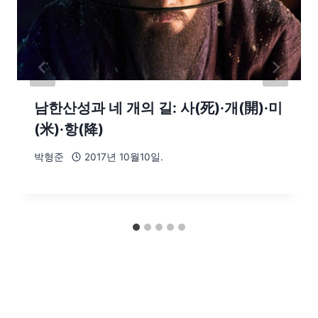
남한산성과 네 개의 길: 사(死)·개(開)·미
(米)·항(降)
박형준
2017년 10월10일.