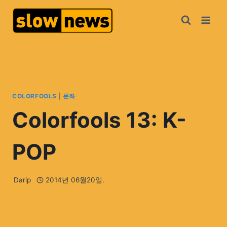
COLORFOOLS
|
문화
Colorfools 13: K-
POP
Darip
2014년 06월20일.