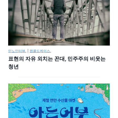
민노인터뷰.
|
캡콜드케이스.
표현의 자유 외치는 꼰대, 민주주의 비웃는
청년