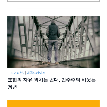
민노인터뷰.
|
캡콜드케이스.
표현의 자유 외치는 꼰대, 민주주의 비웃는
청년