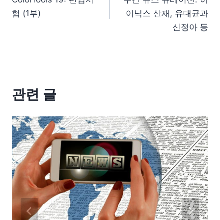
험 (1부)
이닉스 산재, 유대균과
신정아 등
관련 글