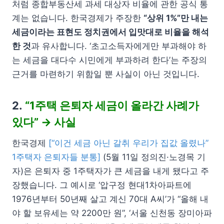
처럼 종합부동산세 과세 대상자 비율에 관한 공식 통
계는 없습니다. 한국경제가 주장한
“상위 1%”만 내는
세금이라는 표현도 정치권에서 입맛대로 비율을 해석
한 것
과 유사합니다. ‘초고소득자에게만 부과해야 하
는 세금을 대다수 시민에게 부과하려 한다’는 주장의
근거를 마련하기 위함일 뿐 사실이 아닌 것입니다.
2.
“1주택 은퇴자 세금이 올라간 사례가
있다” → 사실
한국경제
[“이건 세금 아닌 갈취 우리가 집값 올렸나”
1주택자 은퇴자들 분통]
(5월 11일 정의진·노경목 기
자)은 은퇴자 중 1주택자가 큰 세금을 내게 됐다고 주
장했습니다. 그 예시로 ‘압구정 현대1차아파트에
1976년부터 50년째 살고 계신 70대 A씨’가 “올해 내
야 할 보유세는 약 2200만 원”, ‘서울 신천동 장미아파