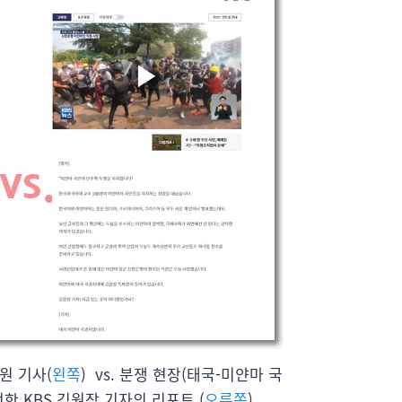
원 기사(
왼쪽
) vs. 분쟁 현장(태국-미얀마 국
한 KBS 김원장 기자의 리포트 (
오른쪽
)