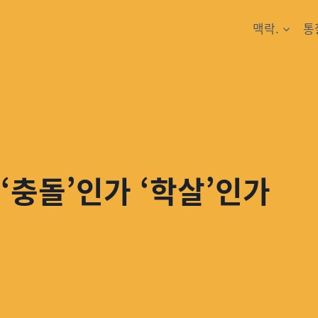
맥락.
통
‘충돌’인가 ‘학살’인가