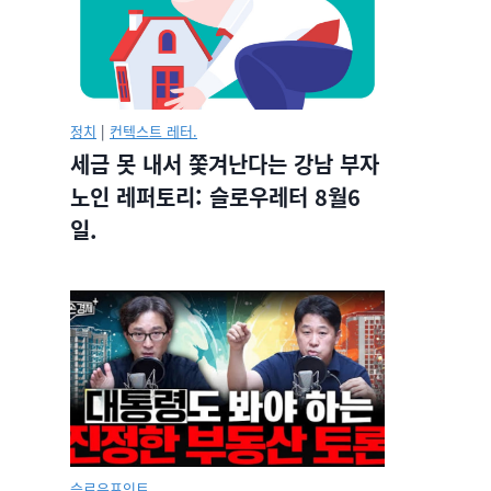
정치
|
컨텍스트 레터.
세금 못 내서 쫓겨난다는 강남 부자
노인 레퍼토리: 슬로우레터 8월6
일.
슬로우포인트