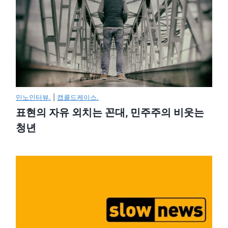
민노인터뷰.
|
캡콜드케이스.
표현의 자유 외치는 꼰대, 민주주의 비웃는
청년