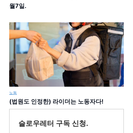
월7일.
노동
(법원도 인정한) 라이더는 노동자다!
슬로우레터 구독 신청.