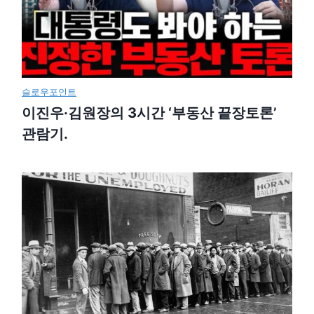
슬로우포인트
이진우·김원장의 3시간 ‘부동산 끝장토론’
관람기.