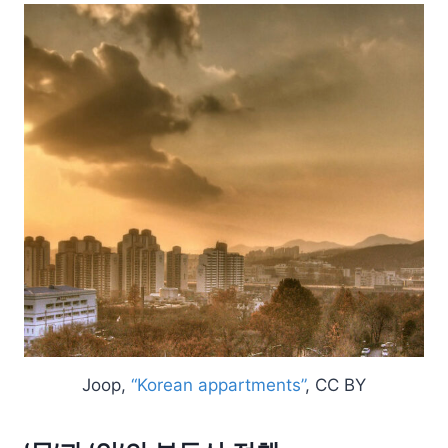
Joop,
“Korean appartments”
, CC BY