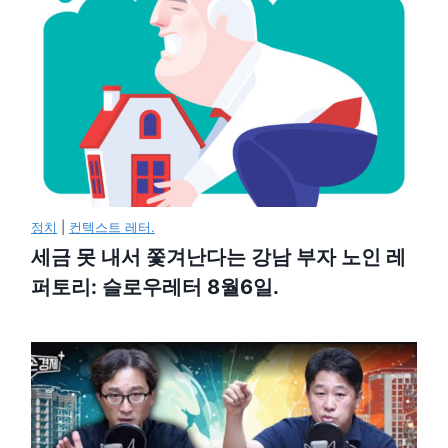
정치
|
컨텍스트 레터.
세금 못 내서 쫓겨난다는 강남 부자 노인 레
퍼토리: 슬로우레터 8월6일.