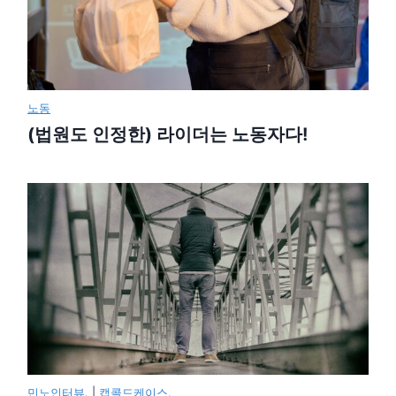
노동
(법원도 인정한) 라이더는 노동자다!
민노인터뷰.
|
캡콜드케이스.