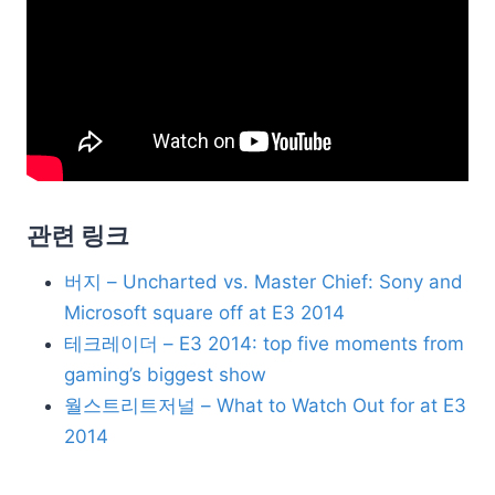
관련 링크
버지 – Uncharted vs. Master Chief: Sony and
Microsoft square off at E3 2014
테크레이더 – E3 2014: top five moments from
gaming’s biggest show
월스트리트저널 – What to Watch Out for at E3
2014