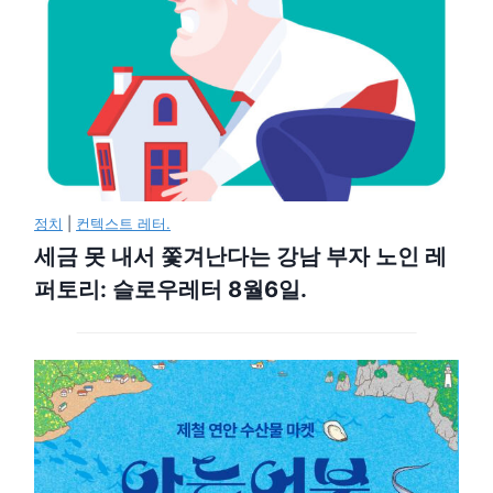
정치
|
컨텍스트 레터.
세금 못 내서 쫓겨난다는 강남 부자 노인 레
퍼토리: 슬로우레터 8월6일.