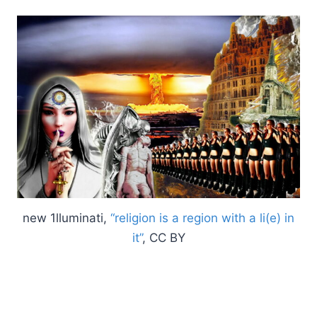
new 1lluminati,
“religion is a region with a li(e) in
it”
, CC BY