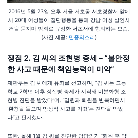
2016년 5월 23일 오후 서울 서초동 서초경찰서 앞에
서 20대 여성들이 집단행동을 통해 강남 여성 살인사
건을 묻지마 범죄로 규정한 서초서에 항의하는 모습.
(사진 제공:
민중의소리
)
쟁점 2. 김 씨의 조현병 증세 – “불안정
한 사고 때문에 책임능력이 미약”
재판부는 김 씨에게 유죄를 선고하며, “김 씨는 고등
학교 2학년 이후 정신병 증세가 시작돼 미분화형 조
현병 진단을 받았다”며, “입원과 퇴원을 반복하면서
‘환청을 들으며 망상적 사고를 가졌’는 진단을 받았
다”고 판시했다.
또한, 올해 1월 김 씨를 진단한 담당의가 “퇴원 후 약