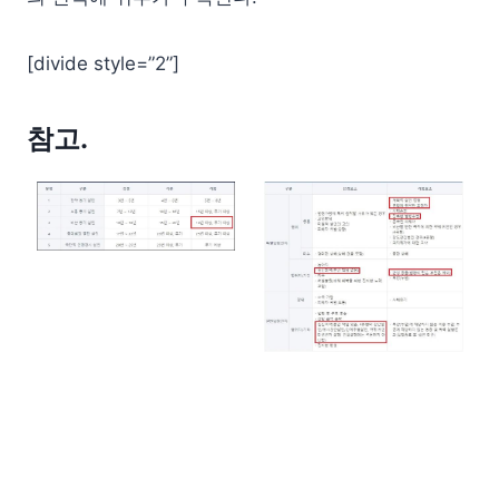
[divide style=”2”]
참고.