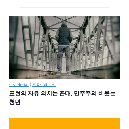
민노인터뷰.
|
캡콜드케이스.
표현의 자유 외치는 꼰대, 민주주의 비웃는
청년