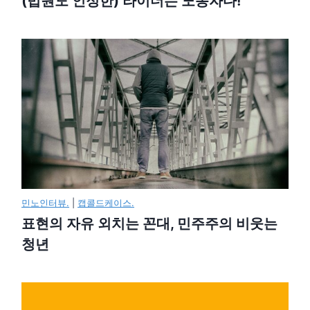
(법원도 인정한) 라이더는 노동자다!
민노인터뷰.
|
캡콜드케이스.
표현의 자유 외치는 꼰대, 민주주의 비웃는
청년