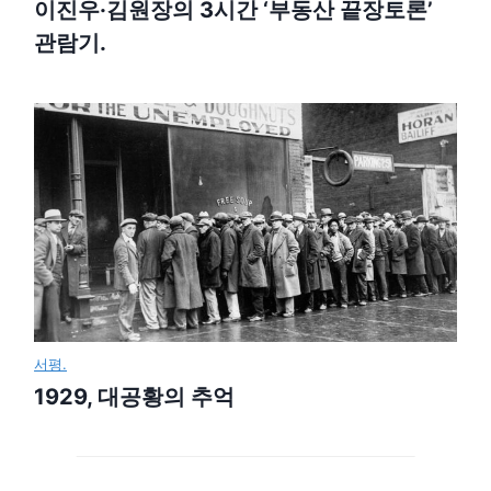
이진우·김원장의 3시간 ‘부동산 끝장토론’
관람기.
서평.
1929, 대공황의 추억