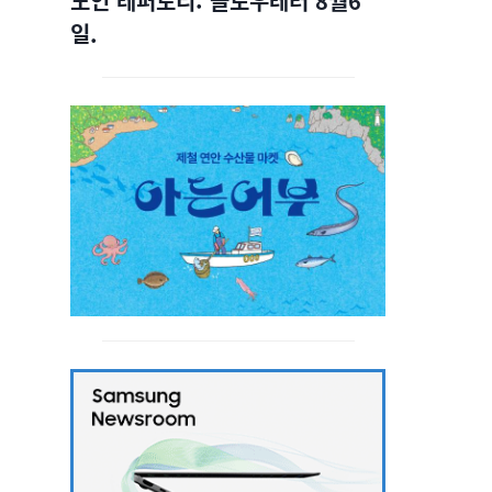
노인 레퍼토리: 슬로우레터 8월6
일.