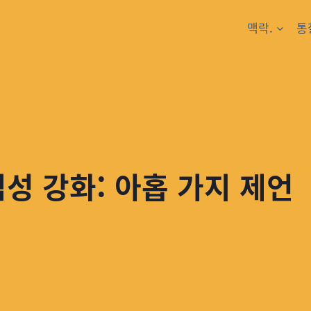
맥락.
통
 강화: 아홉 가지 제언