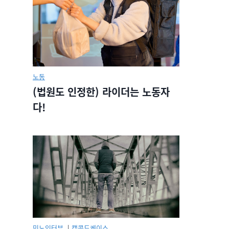
노동
(법원도 인정한) 라이더는 노동자
다!
민노인터뷰.
|
캡콜드케이스.