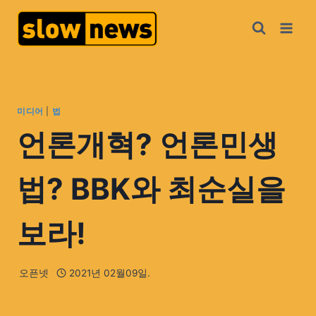
미디어
|
법
언론개혁? 언론민생
법? BBK와 최순실을
보라!
오픈넷
2021년 02월09일.