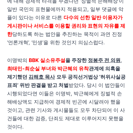
에 대해 경제적 타격을 주겠다던 ‘징벌적 손해배상’이
일반 국민의 표현물에까지 적용되고, 일부 댓글에 악
플이 있다는 이유로 다른
다수의 선한 일반 이용자가
게시판이나 서비스를 이용할 권리와 표현의 자유를 제
한
당하도록 하는 법안을 추진하는 목적이 과연 진정
‘언론개혁’, ‘민생’을 위한 것인지 의심스럽다.
이명박의
BBK 실소유주설
을 주장한
정봉주 전 의원
,
최태민-최순실 부녀와 박근혜의 유착
관계에 의혹을
제기했던
김해호 목사
모두 공직선거법상 ‘허위사실공
표죄’ 위반 판결을 받고 처벌
받았다. 당시 이 법안들이
시행되었다면 이들은 이명박, 박근혜에게 징벌적 손
해배상액도 지급하여 경제적 빈곤에 시달려야 했을
것이고, 관련 기사와 게시물들도 모두 차단되어 이 사
건들에 대한 검증, 단죄도 제대로 이루어지지 못했을
것이다.