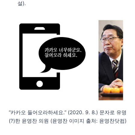
설).
“카카오 들어오라하세요.” (2020. 9. 8.) 문자로 유명
(?)한 윤영찬 의원 (윤영찬 이미지 출처: 윤영찬닷컴)