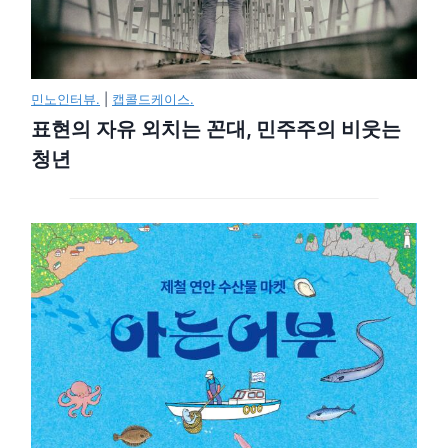
민노인터뷰.
|
캡콜드케이스.
표현의 자유 외치는 꼰대, 민주주의 비웃는
청년