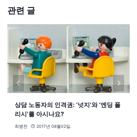
관련 글
상담 노동자의 인격권: ‘넛지’와 ‘엔딩 폴
리시’를 아시나요?
최병천
2017년 08월02일.