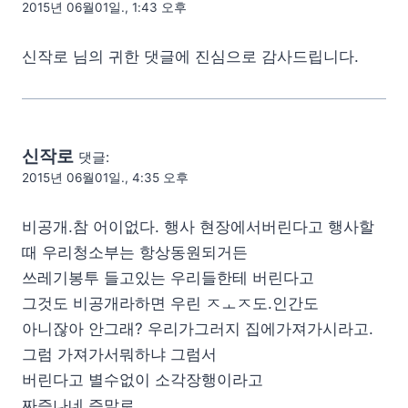
2015년 06월01일., 1:43 오후
신작로 님의 귀한 댓글에 진심으로 감사드립니다.
신작로
댓글:
2015년 06월01일., 4:35 오후
비공개.참 어이없다. 행사 현장에서버린다고 행사할
때 우리청소부는 항상동원되거든
쓰레기봉투 들고있는 우리들한테 버린다고
그것도 비공개라하면 우린 ㅈㅗㅈ도.인간도
아니잖아 안그래? 우리가그러지 집에가져가시라고.
그럼 가져가서뭐하냐 그럼서
버린다고 별수없이 소각장행이라고
짜증나네 즘말로..