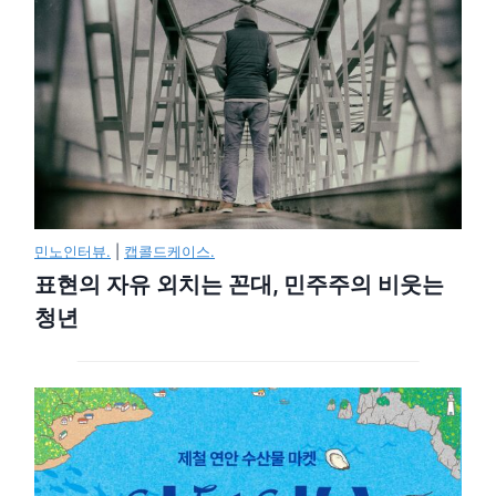
민노인터뷰.
|
캡콜드케이스.
표현의 자유 외치는 꼰대, 민주주의 비웃는
청년