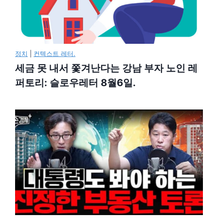
정치
|
컨텍스트 레터.
세금 못 내서 쫓겨난다는 강남 부자 노인 레
퍼토리: 슬로우레터 8월6일.