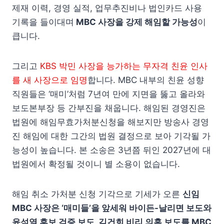
제재 이력, 경영 실적, 업무추진비나 법인카드 사용
기록을 들이대며
MBC 사장을 강제 해임할 가능성
이
큽니다.
그리고
KBS 박민 사장을 능가하는 무자격 친윤 인사
를 새 사장으로 임명
합니다. MBC 내부의 친윤 성향
직원들은 ‘매미’처럼 7년여 만에 지면을 뚫고 올라와
보도본부장 등 간부진을 채웁니다. 해임된 경영진은
법원에 해임무효가처분신청을 해보지만 방송사 경영
진 해임에 대한 그간의 법원 결정으로 보아 기각될 가
능성이 높습니다. 본 소송은 3년쯤 뒤인 2027년에 대
법원에서 확정될 것이니 별 소용이 없습니다.
해임 취소 가처분 신청 기각으로 기세가 오른
신임
MBC 사장은 ‘매미들’을 앞세워 바이든-날리면 보도와
윤석열 후보 검증 보도, 김건희 비리 의혹 보도를 MBC