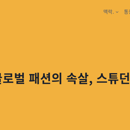
맥락.
통
글로벌 패션의 속살, 스튜던