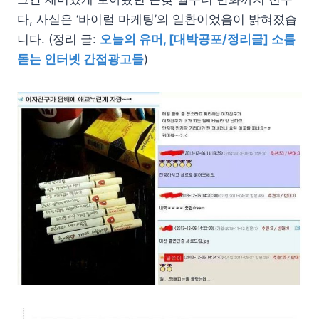
다, 사실은 ‘바이럴 마케팅’의 일환이었음이 밝혀졌습
니다. (정리 글:
오늘의 유머, [대박공포/정리글] 소름
돋는 인터넷 간접광고들
)