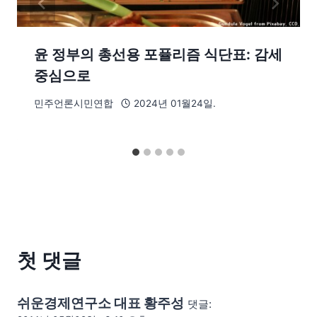
윤 정부의 총선용 포퓰리즘 식단표: 감세
중심으로
민주언론시민연합
2024년 01월24일.
첫 댓글
쉬운경제연구소 대표 황주성
댓글: