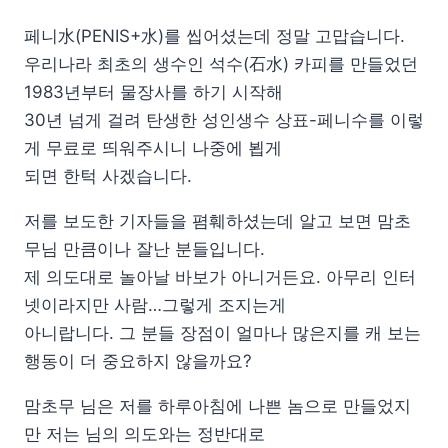
페니水(PENIS+水)를 씹어셨는데 정말 고맙습니다.
우리나라 최초의 생수인 석수(石水) 카피를 만들었던
1983년부터 물장사를 하기 시작해
30년 넘게 걸려 탄생한 성인생수 상표-페니수를 이렇
게 무료로 띄워주시니 나중에 뵙게
되면 한턱 사겠습니다.
저를 보도한 기자들을 폄훼하셨는데 알고 보면 맘초
무님 만큼이나 잘난 분들입니다.
제 의도대로 놀아날 바보가 아니거든요. 아무리 인터
넷이라지만 사람…그렇게 조지는게
아니랍니다. 그 분들 장점이 얼마나 많은지를 캐 보는
행동이 더 중요하지 않을까요?
맘초무 님은 저를 하루아침에 나쁜 놈으로 만들었지
만 저는 님의 의도와는 정반대로