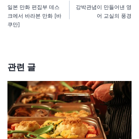
일본 만화 편집부 데스
강박관념이 만들어낸 영
크에서 바라본 만화 [바
어 교실의 풍경
쿠만]
관련 글