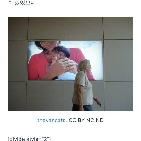
수 있었으니.
thevancats
, CC BY NC ND
[divide style=”2″]