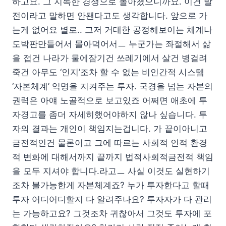
하고요. 그 지독한 경쟁으로 몰아쳤으니까요. 이건 발
전이라고 말하면 안됀다고도 생각합니다. 앞으로 가
는게 없어요 별로.. 그저 거대한 공정해보이는 체계나
도박판만들어서 몰아먹어서ㅡ 누군가는 좌절해서 삶
을 접건 나라가 물에잠기건 쓰레기에서 살건 병걸려
죽건 아무도 ‘인지’조차 할 수 없는 비인간적 시스템
‘자본체계’ 익명을 지켜주는 투자. 국경을 넘는 자본의
권력은 아얘 노골적으로 보고있죠 어쩌면 애초에 투
자경고를 좀더 자세히했어야하지 않나 싶습니다. 투
자의 결과는 개인이 책임지는겁니다. 가 끝이아니고
금전적인건 물론이고 그에 따르는 사회적 인적 환경
적 변화에 대해서까지 끝까지 법적사회적금전적 책임
을 모두 지셔야 합니다.라고ㅡ 사실 이것도 실현하기
조차 불가능한게 자본체계죠? 누가 투자한다고 할때
투자 어디어디할지 다 알려주나요? 투자자가 다 관리
는 가능하고요? 그것조차 귀찮아서 그것도 투자에 포