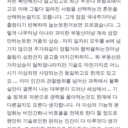
차는 확연해진다 알고있고요 최근 두곳다 트럼프때이
고요 아얘 그렇다 알려진 사람을 선택하는건 혼돈을
선택하는걸지도 모릅니다. 그게 점점 국내주가마냥
출렁이기 반복하며 눕는듯한거보면 모르겠습니다. 그
렇게 나무마냥 이나라 괴이한 부동산마냥 계속 성장
만하는듯한 거품의 상승.. 마치 일자리 모두를 ai에 넘
기지 않으면 주가와같이 망할거라 협박을하는것마냥
쏠림이 심한건지 광고좀 어지간히하지ㅡ 뭐 부동산은
가치상승이 덜하잖냐라지만 기술도 마찬가지죠 어느
시기 이상되면 사양되는건 동일하고요 한계도 있고
요.ㅡ 이미 인간의 관찰범위를 넘어선 과학에서 불확
실만이 결론이 나는 대부분이 드러난 세상에서ㅡ 기
술 핑계로 자본으로 권력을 몰아먹는것도 한계에 다
다른걸지도 모른다 생각합니다. 더 이상의 기능적 분
업화는 비인간화나 비효율을 전제로 한다 할 정도로
왠만히 기술로인한 편의는 인간이 다 이루엇다 생각