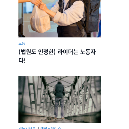
노동
(법원도 인정한) 라이더는 노동자
다!
민노인터뷰.
|
캡콜드케이스.