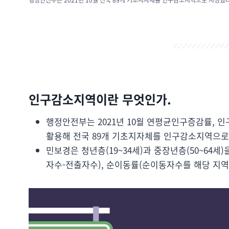
인구감소지역이란 무엇인가.
행정안전부는 2021년 10월 연평균인구증감률, 인
활용해 전국 89개 기초지자체를 인구감소지역으로
민보경은 청년층(19~34세)과 중장년층(50~64세)
자수-전출자수), 순이동률(순이동자수를 해당 지역