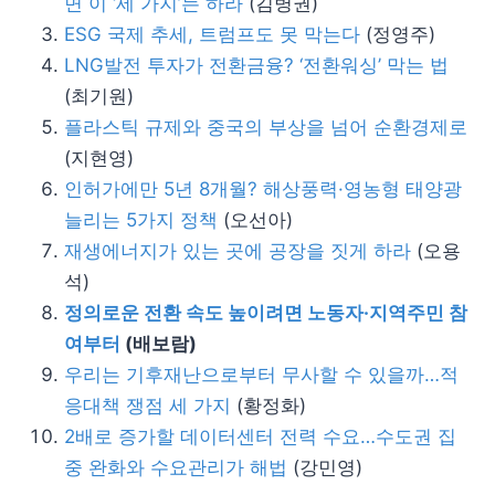
면 이 ‘세 가지’는 하라
(김병권)
ESG 국제 추세, 트럼프도 못 막는다
(정영주)
LNG발전 투자가 전환금융? ‘전환워싱’ 막는 법
(최기원)
플라스틱 규제와 중국의 부상을 넘어 순환경제로
(지현영)
인허가에만 5년 8개월? 해상풍력·영농형 태양광
늘리는 5가지 정책
(오선아)
재생에너지가 있는 곳에 공장을 짓게 하라
(오용
석)
정의로운 전환 속도 높이려면 노동자·지역주민 참
여부터
(배보람)
우리는 기후재난으로부터 무사할 수 있을까…적
응대책 쟁점 세 가지
(황정화)
2배로 증가할 데이터센터 전력 수요…수도권 집
중 완화와 수요관리가 해법
(강민영)