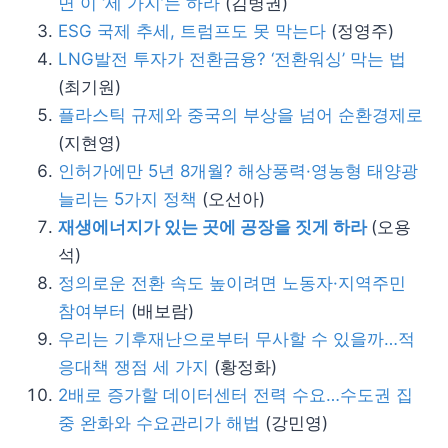
면 이 ‘세 가지’는 하라
(김병권)
ESG 국제 추세, 트럼프도 못 막는다
(정영주)
LNG발전 투자가 전환금융? ‘전환워싱’ 막는 법
(최기원)
플라스틱 규제와 중국의 부상을 넘어 순환경제로
(지현영)
인허가에만 5년 8개월? 해상풍력·영농형 태양광
늘리는 5가지 정책
(오선아)
재생에너지가 있는 곳에 공장을 짓게 하라
(오용
석)
정의로운 전환 속도 높이려면 노동자·지역주민
참여부터
(배보람)
우리는 기후재난으로부터 무사할 수 있을까…적
응대책 쟁점 세 가지
(황정화)
2배로 증가할 데이터센터 전력 수요…수도권 집
중 완화와 수요관리가 해법
(강민영)