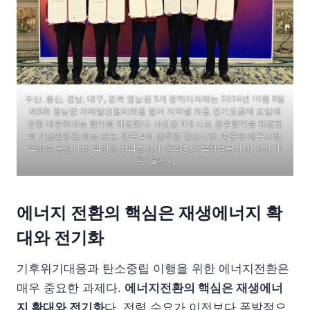
부산, 울산, 경남, 대구, 경북 영남권 5개 광역지자체는 2024년 10월 8일
제5회 영남권 미래발전협의회를 열어 지역별 차등 전기요금제 도입에
공동 대응하자는 협약을 체결했다. 사진은 5개 시도 공동협약을 체결한
뒤 기념촬영을 하는 모습. 왼쪽부터 김두겸 울산시장, 홍준표 대구시장,
박형준 부산시장, 박완수 경남도지사, 김학홍 경북행정부지사. 사진 제
공 : 울산시
에너지 전환의 핵심은 재생에너지 확
대와 전기화
기후위기대응과 탄소중립 이행을 위한 에너지전환은
매우 중요한 과제다.
에너지전환의 핵심은 재생에너
지 확대와 전기화
다. 전력 수요가 이전보다 폭발적으