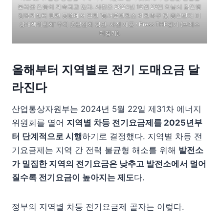
둘러싼 갈등이 계속되고 있다. 사진은 2024년 10월 26일 하남시 감일행
정복지센터 뒷편 공원에서 열린 ‘동서울변전소 이전촉구 및 증설반대 비
상대책위원회’ 주최 촛불집회 장면. 사진 제공 : Press THE경기 (프레스
더경기).
올해부터 지역별로 전기 도매요금 달
라진다
산업통상자원부는 2024년 5월 22일 제31차 에너지
위원회를 열어
지역별 차등 전기요금제를
2025
년부
터 단계적으로 시행
하기로 결정했다. 지역별 차등 전
기요금제는 지역 간 전력 불균형 해소를 위해
발전소
가 밀집한 지역의 전기요금은 낮추고 발전소에서 멀어
질수록 전기요금이 높아지는 제도
다.
정부의 지역별 차등 전기요금제 골자는 이렇다.