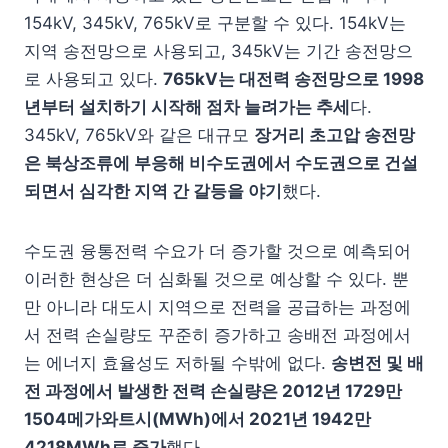
154kV, 345kV, 765kV로 구분할 수 있다. 154kV는
지역 송전망으로 사용되고, 345kV는 기간 송전망으
로 사용되고 있다.
765kV
는 대전력 송전망으로
1998
년부터 설치하기 시작해 점차 늘려가는 추세
다.
345kV, 765kV와 같은 대규모
장거리 초고압 송전망
은 북상조류에 부응해 비수도권에서 수도권으로 건설
되면서 심각한 지역 간 갈등을 야기
했다.
수도권 융통전력 수요가 더 증가할 것으로 예측되어
이러한 현상은 더 심화될 것으로 예상할 수 있다. 뿐
만 아니라 대도시 지역으로 전력을 공급하는 과정에
서 전력 손실량도 꾸준히 증가하고 송배전 과정에서
는 에너지 효율성도 저하될 수밖에 없다.
송변전 및 배
전 과정에서 발생한 전력 손실량은
2012
년
1729
만
1504
메가와트시
(MWh)
에서
2021
년
1942
만
4218MWh
로 증가
했다.