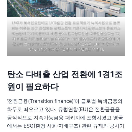
LNG가 화석연료인데도 LNG발전 건립 프로젝트가 녹색사업으로 분류
되는 이유는 신규 건립되는 발전소들이 기존 LNG발전소보다 온실가스
배출량이 적기 때문이다. 예를 들어, 한국중부발전 제주발전본부는 “세
계 최초로 기력 발전설비를 B.C유에서 바이오중유로의 연료전환에 성
공하여 호기당 연간 27만톤의 온실가스 감축효과를 냈다”고 홍보하고
있다. 사진은 한국중부발전의 제주발전본부 전경.
탄소 다배출 산업 전환에 1경1조
원이 필요하다
‘전환금융(Transition finance)’이 글로벌 녹색금융의
화두로 떠오르고 있다. 유럽연합(EU)은 전환금융을
공식적으로 지속가능금융 패키지에 포함시켰고 영국
에서는 ESG(환경·사회·지배구조) 관련 규제와 공시기