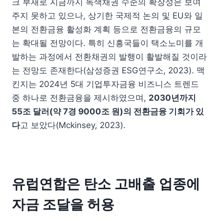
크 부재로 지금까지 녹색채권 수준의 확장성은 보여
주지 못하고 있으나, 상기한 국제적 논의 및 EU와 일
본의 전환금융 활성화 계획 등으로 전환금융의 규모
는 확대될 전망이다. 특히 신흥국들이 택소노미를 개
발하는 과정에서 전환채권의 발행이 활발해질 것이라
는 전망도 존재한다(삼성증권 ESG연구소, 2023). 맥
킨지는 2024년 5대 기업투자금융 비즈니스 트렌드
중 하나로 전환금융을 제시하였으며,
2030
년까지
55
조 달러
(
약
7
경
9000
조 원
)
의 전환금융 기회가 있
다
고 보았다(Mckinsey, 2023).
유럽연합은 탄소 고배출 업종에
자금 조달을 허용