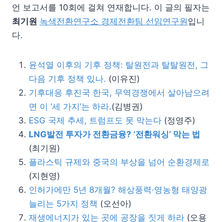
언 보고서를 10회에 걸쳐 연재합니다. 이 글의 필자는
최기원
녹색전환연구소 경제전환팀 선임연구원
입니
다.
윤석열 이후의 기후 정책: 탈원전과 탈탈원전, 그
다음 기후 정책 있나.
(이유진)
기후대응 후진국 한국, 무역경쟁에서 살아남으려
면 이 ‘세 가지’는 하라.
(김병권)
ESG 국제 추세, 트럼프도 못 막는다
(정영주)
LNG발전 투자가 전환금융? ‘전환워싱’ 막는 법
(최기원)
플라스틱 규제와 중국의 부상을 넘어 순환경제로
(지현영)
인허가에만 5년 8개월? 해상풍력·영농형 태양광
늘리는 5가지 정책
(오선아)
재생에너지가 있는 곳에 공장을 짓게 하라
(오용