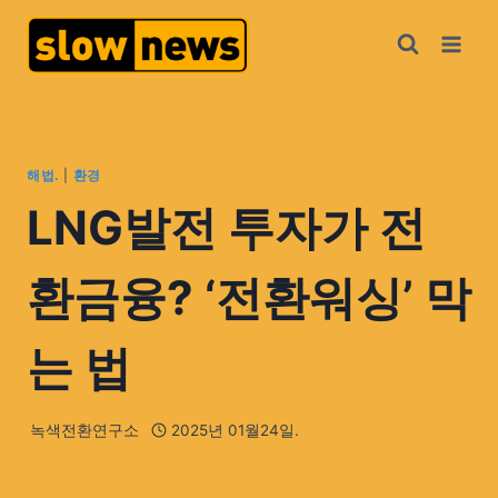
해법.
|
환경
LNG발전 투자가 전
환금융? ‘전환워싱’ 막
는 법
녹색전환연구소
2025년 01월24일.