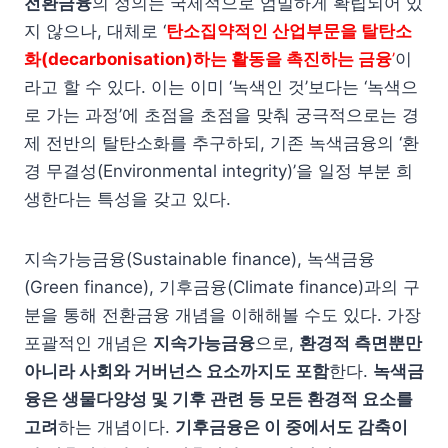
전환금융
의 정의는 국제적으로 엄밀하게 확립되어 있
지 않으나, 대체로 ‘
탄소집약적인 산업부문을 탈탄소
화(decarbonisation)하는 활동을 촉진하는 금융
’
이
라고 할 수 있다. 이는 이미 ‘녹색인 것’보다는 ‘녹색으
로 가는 과정’에 초점을 초점을 맞춰 궁극적으로는 경
제 전반의 탈탄소화를 추구하되, 기존 녹색금융의 ‘환
경 무결성(Environmental integrity)’을 일정 부분 희
생한다는 특성을 갖고 있다.
지속가능금융(Sustainable finance), 녹색금융
(Green finance), 기후금융(Climate finance)과의 구
분을 통해 전환금융 개념을 이해해볼 수도 있다. 가장
포괄적인 개념은
지속가능금융
으로,
환경적 측면뿐만
아니라 사회와 거버넌스 요소까지도 포함
한다.
녹색금
융은 생물다양성 및 기후 관련 등 모든 환경적 요소를
고려
하는 개념이다.
기후금융은 이 중에서도 감축이