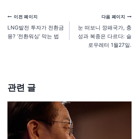
이전 페이지
다음 페이지
LNG발전 투자가 전환금
눈 떠보니 깡패국가, 충
융? ‘전환워싱’ 막는 법
성과 복종은 다르다: 슬
로우레터 1월27일.
관련 글