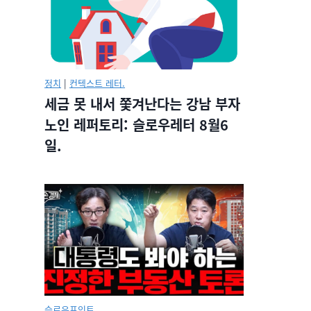
정치
|
컨텍스트 레터.
세금 못 내서 쫓겨난다는 강남 부자
노인 레퍼토리: 슬로우레터 8월6
일.
슬로우포인트