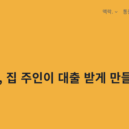
맥락.
통
 집 주인이 대출 받게 만