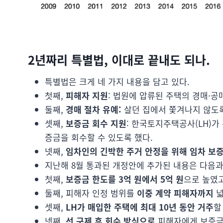
2년짜리 특별법, 이대로 끝내도 되나.
특별법은 크게 네 가지 내용을 담고 있다.
첫째,
피해자 지원
: 법원에 압류된 주택의 경매·공
둘째,
경매 절차 유예:
살던 집에서 쫓겨나지 않도록
셋째,
보증금 회수 지원
: 한국토지주택공사(LH)가
증금을 회수할 수 있도록 했다.
넷째,
임차인의 긴박한 주거 안정을 위해 임차 보증
지난해 8월 통과된 개정안에 추가된 내용은 다음과
첫째,
보증금 한도를 3억 원에서 5억 원
으로 높였
둘째, 피해자 인정 범위를
이중 계약 피해자까지
넓
셋째,
LH가 매입한 주택에 최대 10년 동안 거주
할
넷째,
선 구제 후 회수 방식으로
피해자에게 보증금