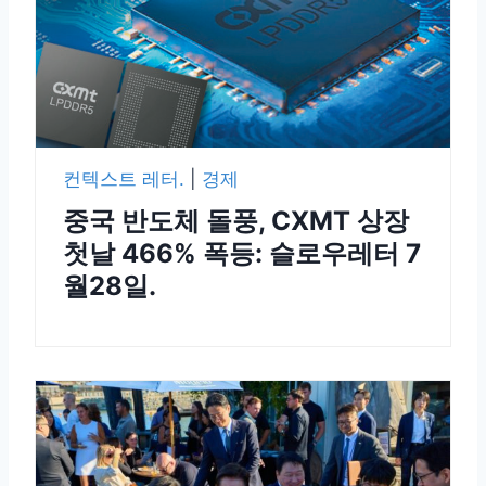
컨텍스트 레터.
|
경제
중국 반도체 돌풍, CXMT 상장
첫날 466% 폭등: 슬로우레터 7
월28일.