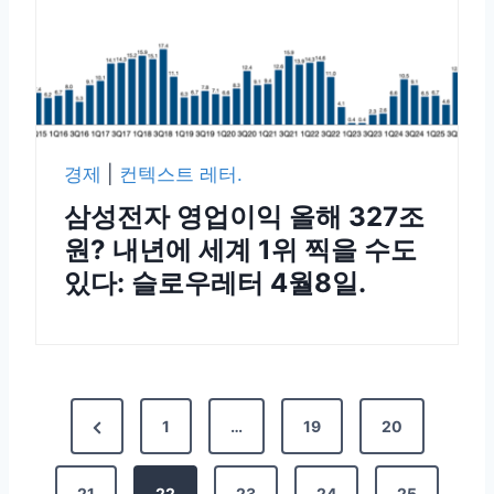
경제
|
컨텍스트 레터.
삼성전자 영업이익 올해 327조
원? 내년에 세계 1위 찍을 수도
있다: 슬로우레터 4월8일.
1
…
19
20
21
22
23
24
25