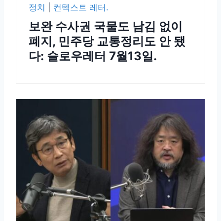
정치
|
컨텍스트 레터.
보완 수사권 국물도 남김 없이
폐지, 민주당 교통정리도 안 됐
다: 슬로우레터 7월13일.