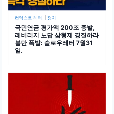
컨텍스트 레터.
|
정치
국민연금 평가액 200조 증발,
레버리지 노답 삼형제 경질하라
불만 폭발: 슬로우레터 7월31
일.