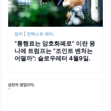
정치
|
컨텍스트 레터.
“통행료는 암호화폐로” 이란 몽
니에 트럼프는 “조인트 벤처는
어떨까”: 슬로우레터 4월9일.