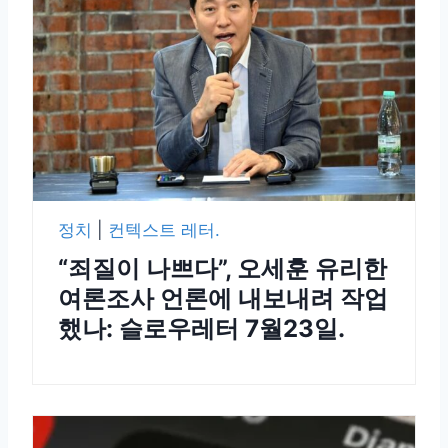
정치
|
컨텍스트 레터.
“죄질이 나쁘다”, 오세훈 유리한
여론조사 언론에 내보내려 작업
했나: 슬로우레터 7월23일.