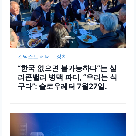
컨텍스트 레터.
|
정치
“한국 없으면 불가능하다”는 실
리콘밸리 병맥 파티, “우리는 식
구다”: 슬로우레터 7월27일.