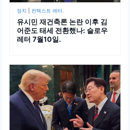
정치
|
컨텍스트 레터.
유시민 재건축론 논란 이후 김
어준도 태세 전환했나: 슬로우
레터 7월10일.