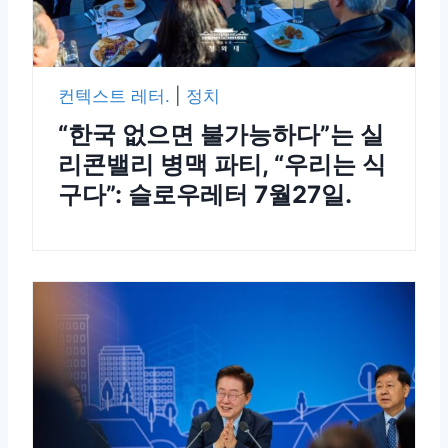
컨텍스트 레터.
|
정치
“한국 없으면 불가능하다”는 실
리콘밸리 병맥 파티, “우리는 식
구다”: 슬로우레터 7월27일.