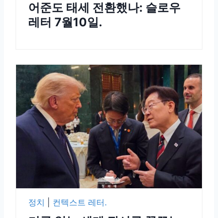
어준도 태세 전환했나: 슬로우
레터 7월10일.
정치
|
컨텍스트 레터.