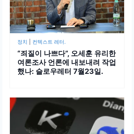
정치
|
컨텍스트 레터.
“죄질이 나쁘다”, 오세훈 유리한
여론조사 언론에 내보내려 작업
했나: 슬로우레터 7월23일.