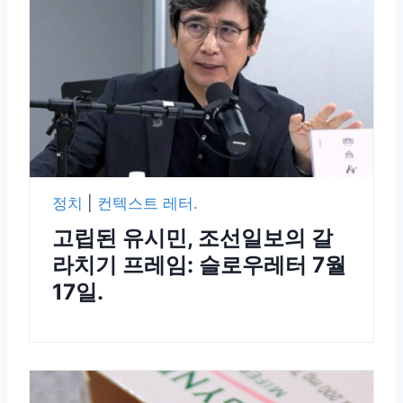
정치
|
컨텍스트 레터.
고립된 유시민, 조선일보의 갈
라치기 프레임: 슬로우레터 7월
17일.