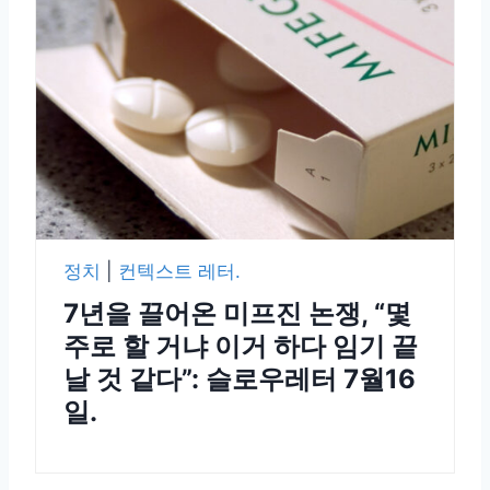
정치
|
컨텍스트 레터.
7년을 끌어온 미프진 논쟁, “몇
주로 할 거냐 이거 하다 임기 끝
날 것 같다”: 슬로우레터 7월16
일.