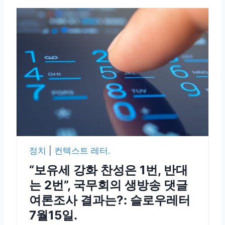
정치
|
컨텍스트 레터.
“보유세 강화 찬성은 1번, 반대
는 2번”, 국무회의 생방송 댓글
여론조사 결과는?: 슬로우레터
7월15일.