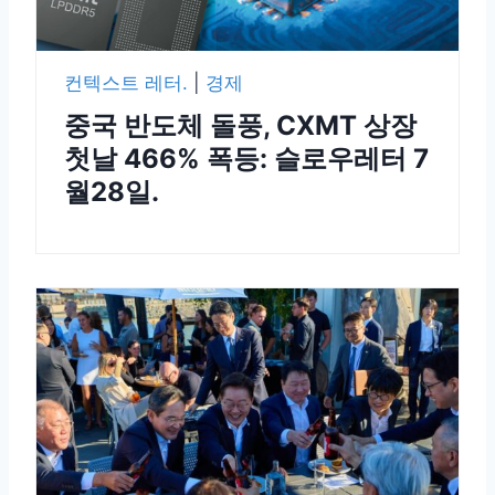
컨텍스트 레터.
|
경제
중국 반도체 돌풍, CXMT 상장
첫날 466% 폭등: 슬로우레터 7
월28일.