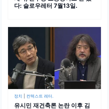
다: 슬로우레터 7월13일.
정치
|
컨텍스트 레터.
유시민 재건축론 논란 이후 김