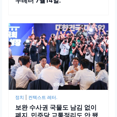
우레터 7월14일.
정치
|
컨텍스트 레터.
보완 수사권 국물도 남김 없이
폐지, 민주당 교통정리도 안 됐