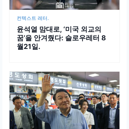
컨텍스트 레터.
윤석열 맘대로, ‘미국 외교의
꿈’을 안겨줬다: 슬로우레터 8
월21일.