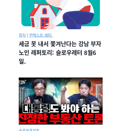
정치
|
컨텍스트 레터.
세금 못 내서 쫓겨난다는 강남 부자
노인 레퍼토리: 슬로우레터 8월6
일.
슬로우포인트