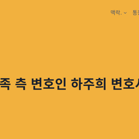
맥락.
통
족 측 변호인 하주희 변호