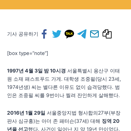
기사 공유하기
[box type=”note”]
1997년 4월 3일 밤 10시경
서울특별시 용산구 이태
원 소재 패스트푸드 가게. 대학생 조중필(당시 23세,
1974년생) 씨는 별다른 이유도 없이 습격당했다. 범
인은 조중필 씨를 9번이나 찔려 잔인하게 살해했다.
2016년 1월 29일
서울중앙지법 형사합의27부(부장
판사 심규홍)는 아더 존 패터슨(37세) 대해
징역 20
년을 선고
했다. 사건이 일어난 지 약 19년 만이었다.