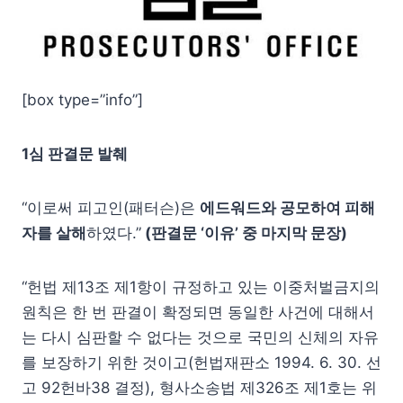
[box type=”info”]
1심 판결문 발췌
“이로써 피고인(패터슨)은
에드워드와 공모하여 피해
자를 살해
하였다.”
(판결문 ‘이유’ 중 마지막 문장)
“헌법 제13조 제1항이 규정하고 있는 이중처벌금지의
원칙은 한 번 판결이 확정되면 동일한 사건에 대해서
는 다시 심판할 수 없다는 것으로 국민의 신체의 자유
를 보장하기 위한 것이고(헌법재판소 1994. 6. 30. 선
고 92헌바38 결정), 형사소송법 제326조 제1호는 위