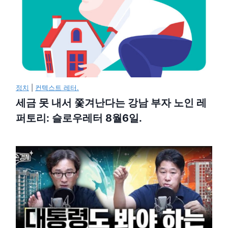
정치
|
컨텍스트 레터.
세금 못 내서 쫓겨난다는 강남 부자 노인 레
퍼토리: 슬로우레터 8월6일.