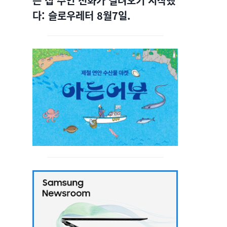
는 집 주인 전화가 걸려오기 시작했
다: 슬로우레터 8월7일.