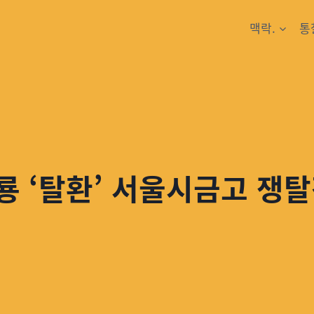
맥락.
통
룡 ‘탈환’ 서울시금고 쟁탈전