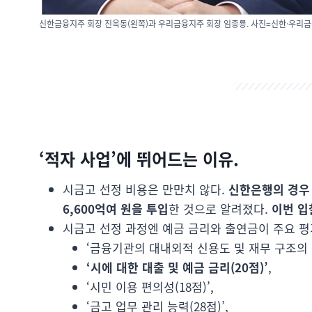
신한금융지주 회장 진옥동(왼쪽)과 우리금융지주 회장 임종룡. 사진=신한·우리금
‘적자 사업’에 뛰어드는 이유.
시금고 선정 비용은 만만치 않다.
신한은행의 경우 
6,600억여 원을 투입
한 것으로 알려졌다.
이번 입
시금고 선정 과정엔 예금 금리와 출연금이 주요 평
‘금융기관의 대내외적 신용도 및 재무 구조의 안
‘시에 대한 대출 및 예금 금리(20점)’
,
‘시민 이용 편의성(18점)’,
‘금고 업무 관리 능력(28점)’,