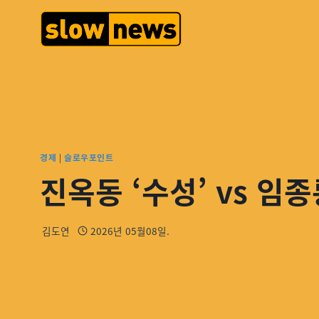
경제
|
슬로우포인트
진옥동 ‘수성’ vs 임종
김도연
2026년 05월08일.