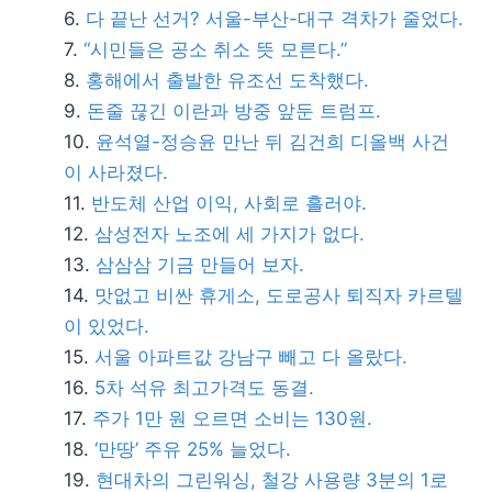
다 끝난 선거? 서울-부산-대구 격차가 줄었다.
“시민들은 공소 취소 뜻 모른다.”
홍해에서 출발한 유조선 도착했다.
돈줄 끊긴 이란과 방중 앞둔 트럼프.
윤석열-정승윤 만난 뒤 김건희 디올백 사건
이 사라졌다.
반도체 산업 이익, 사회로 흘러야.
삼성전자 노조에 세 가지가 없다.
삼삼삼 기금 만들어 보자.
맛없고 비싼 휴게소, 도로공사 퇴직자 카르텔
이 있었다.
서울 아파트값 강남구 빼고 다 올랐다.
5차 석유 최고가격도 동결.
주가 1만 원 오르면 소비는 130원.
‘만땅’ 주유 25% 늘었다.
현대차의 그린워싱, 철강 사용량 3분의 1로