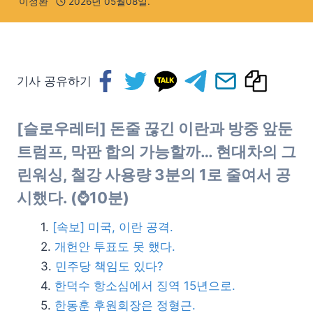
이정환
2026년 05월08일.
기사 공유하기
[슬로우레터] 돈줄 끊긴 이란과 방중 앞둔
트럼프, 막판 합의 가능할까… 현대차의 그
린워싱, 철강 사용량 3분의 1로 줄여서 공
시했다. (⌚10분)
[속보] 미국, 이란 공격.
개헌안 투표도 못 했다.
민주당 책임도 있다?
한덕수 항소심에서 징역 15년으로.
한동훈 후원회장은 정형근.