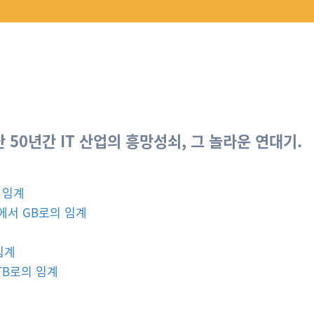
 50년간 IT 산업의 흥망성쇠, 그 놀라운 연대기.
 임계
B에서 GB로의 임계
임계
TB로의 임계