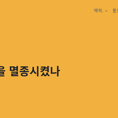
맥락.
통
을 멸종시켰나