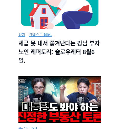
정치
|
컨텍스트 레터.
세금 못 내서 쫓겨난다는 강남 부자
노인 레퍼토리: 슬로우레터 8월6
일.
슬로우포인트