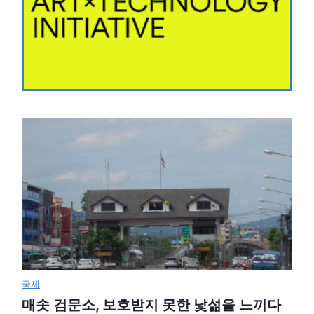
국제
매솟 검문소, 보호받지 못한 낯섦을 느끼다