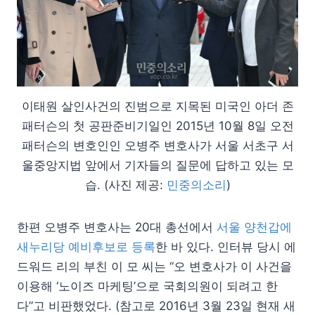
이태원 살인사건의 진범으로 지목된 미국인 아더 존
패터슨의 첫 공판준비기일인 2015년 10월 8일 오전
패터슨의 변호인인 오병주 변호사가 서울 서초구 서
울중앙지법 앞에서 기자들의 질문에 답하고 있는 모
습. (사진 제공:
민중의소리
)
한편 오병주 변호사는 20대 총선에서
서울 양천갑에
새누리당 예비후보로 등록
한 바 있다. 인터뷰 당시 에
드워드 리의 부친 이 모 씨는 “오 변호사가 이 사건을
이용해 ‘노이즈 마케팅’으로 국회의원이 되려고 한
다”고 비판했었다. (참고로 2016년 3월 23일 현재 새