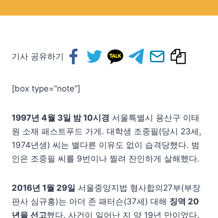
기사 공유하기
[box type=”note”]
1997년 4월 3일 밤 10시경
서울특별시 용산구 이태
원 소재 패스트푸드 가게. 대학생 조중필(당시 23세,
1974년생) 씨는 별다른 이유도 없이 습격당했다. 범
인은 조중필 씨를 9번이나 찔려 잔인하게 살해했다.
2016년 1월 29일
서울중앙지법 형사합의27부(부장
판사 심규홍)는 아더 존 패터슨(37세) 대해
징역 20
년을 선고
했다. 사건이 일어난 지 약 19년 만이었다.