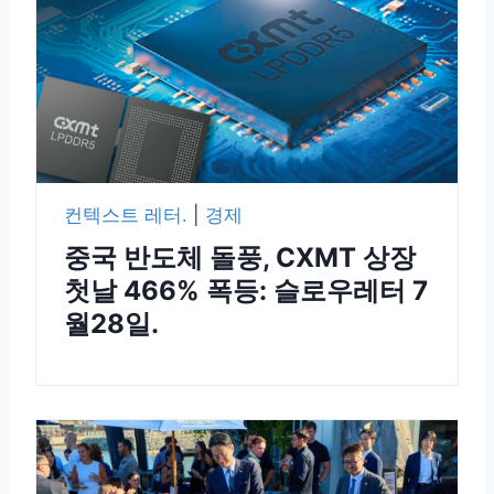
컨텍스트 레터.
|
경제
중국 반도체 돌풍, CXMT 상장
첫날 466% 폭등: 슬로우레터 7
월28일.