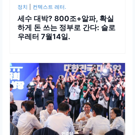
정치
|
컨텍스트 레터.
세수 대박? 800조+알파, 확실
하게 돈 쓰는 정부로 간다: 슬로
우레터 7월14일.