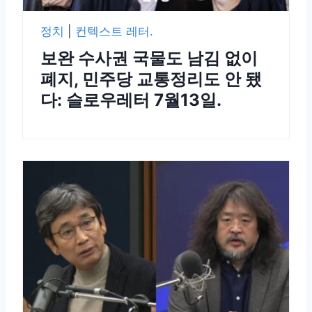
정치
|
컨텍스트 레터.
보완 수사권 국물도 남김 없이
폐지, 민주당 교통정리도 안 됐
다: 슬로우레터 7월13일.