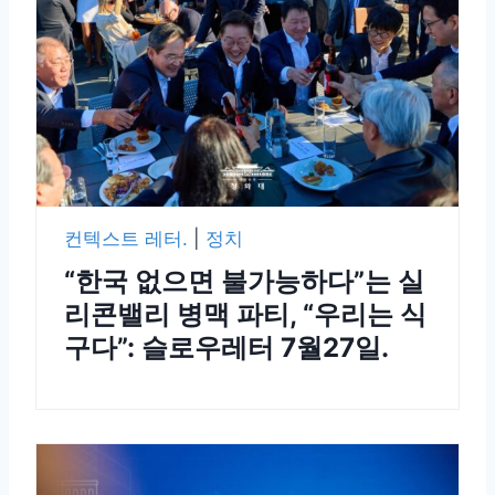
컨텍스트 레터.
|
정치
“한국 없으면 불가능하다”는 실
리콘밸리 병맥 파티, “우리는 식
구다”: 슬로우레터 7월27일.