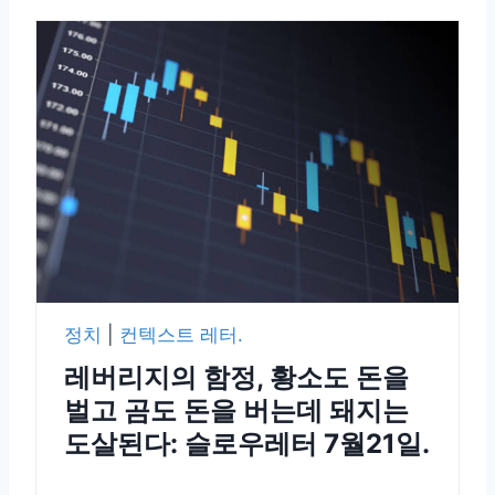
정치
|
컨텍스트 레터.
레버리지의 함정, 황소도 돈을
벌고 곰도 돈을 버는데 돼지는
도살된다: 슬로우레터 7월21일.