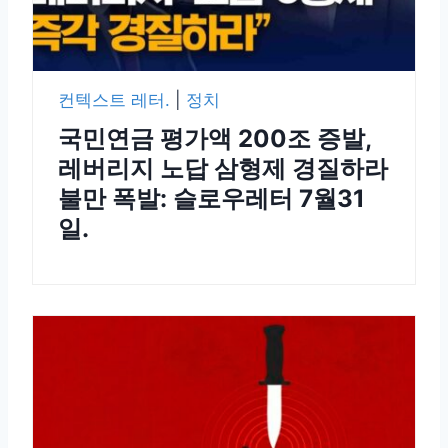
컨텍스트 레터.
|
정치
국민연금 평가액 200조 증발,
레버리지 노답 삼형제 경질하라
불만 폭발: 슬로우레터 7월31
일.