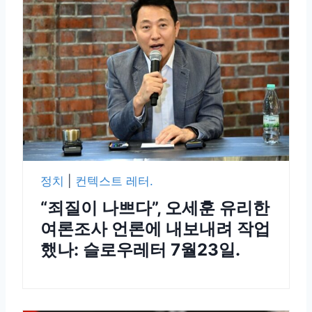
정치
|
컨텍스트 레터.
“죄질이 나쁘다”, 오세훈 유리한
여론조사 언론에 내보내려 작업
했나: 슬로우레터 7월23일.