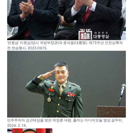
‘런종섭’ 이종섭(당시 국방부장관)과 윤석열(대통령). 제73주년 인천상륙작
전 전승행사. 2023.09.15.
민주주의자 김근태상을 받은 박정훈 대령. 출처는 미디어오늘 영상 갈무리.
2024. 2. 14.