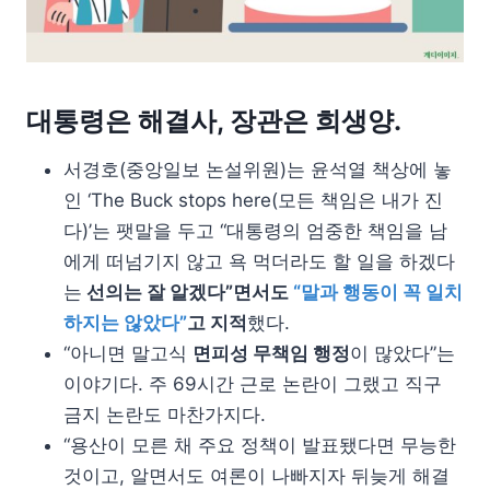
대통령은 해결사, 장관은 희생양.
서경호(중앙일보 논설위원)는 윤석열 책상에 놓
인 ‘The Buck stops here(모든 책임은 내가 진
다)’는 팻말을 두고 “대통령의 엄중한 책임을 남
에게 떠넘기지 않고 욕 먹더라도 할 일을 하겠다
는
선의는 잘 알겠다”면서도
“말과 행동이 꼭 일치
하지는 않았다”
고 지적
했다.
“아니면 말고식
면피성 무책임 행정
이 많았다”는
이야기다. 주 69시간 근로 논란이 그랬고 직구
금지 논란도 마찬가지다.
“용산이 모른 채 주요 정책이 발표됐다면 무능한
것이고, 알면서도 여론이 나빠지자 뒤늦게 해결