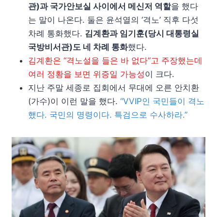
관)과 국가안보실 사이에서 메신저 역할
을 했다
는 말이 나온다. 둘은 윤석열의 ‘격노’ 직후 다섯
차례 통화했다.
김계환과 임기훈(당시 대통령실
국방비서관)도 네 차례 통화
했다.
김계환은 “격노설을 들은 바 없다”고 주장했는데
여러 정황을 보면 위증일 가능성
이 크다.
지난 주말 세종로 집회에서 무대에 오른 안치환
(가수)이 이런 말을 했다.
“VVIP인 국민들이 격노
했다. 국민의 명령이다. 특검으로 수사하라.”