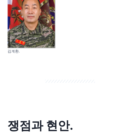
김계환.
쟁점과 현안.