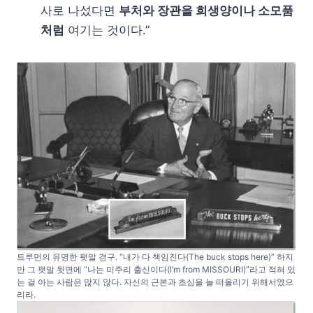
사로 나섰다면
부처와 장관을 희생양이나 소모품
처럼
여기는 것이다.”
트루먼의 유명한 팻말 경구. “내가 다 책임진다(The buck stops here)” 하지
만 그 팻말 뒷면에 “나는 미주리 출신이다(I’m from MISSOURI)”라고 적혀 있
는 걸 아는 사람은 많지 않다. 자신의 근본과 초심을 늘 떠올리기 위해서였으
리라.