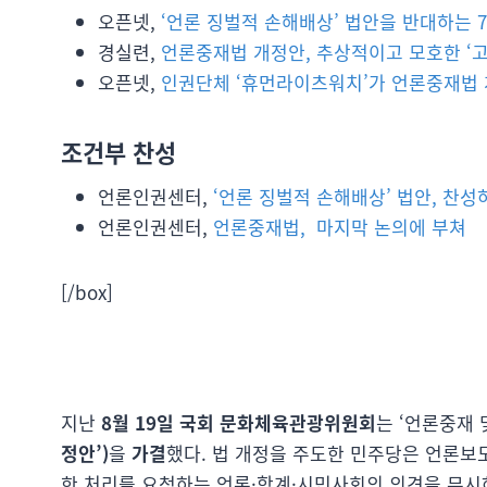
오픈넷,
‘언론 징벌적 손해배상’ 법안을 반대하는 
경실련,
언론중재법 개정안, 추상적이고 모호한 ‘고
오픈넷,
인권단체 ‘휴먼라이츠워치’가 언론중재법
조건부 찬성
언론인권센터,
‘언론 징벌적 손해배상’ 법안, 찬
언론인권센터,
언론중재법, 마지막 논의에 부쳐
[/box]
지난
8월 19일 국회 문화체육관광위원회
는 ‘언론중재 
정안’)
을
가결
했다. 법 개정을 주도한 민주당은 언론보
한 처리를 요청하는 언론·학계·시민사회의 의견을 무시