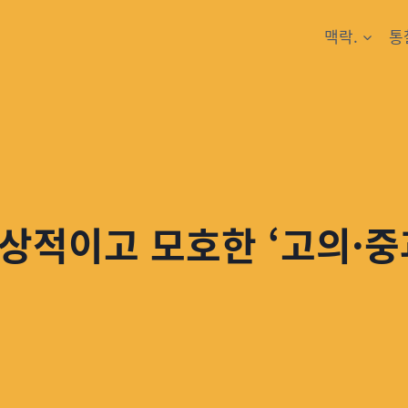
맥락.
통
상적이고 모호한 ‘고의·중