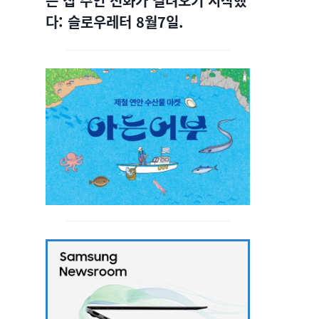
는 집 주인 전화가 걸려오기 시작했
다: 슬로우레터 8월7일.