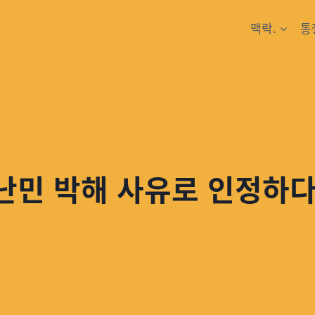
맥락.
통
 난민 박해 사유로 인정하