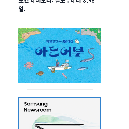
노인 레퍼토리: 슬로우레터 8월6
일.