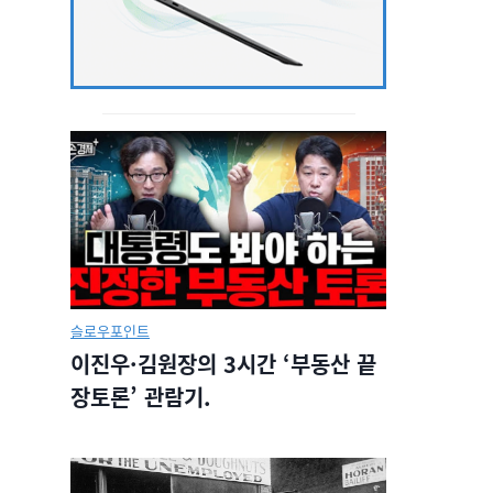
슬로우포인트
이진우·김원장의 3시간 ‘부동산 끝
장토론’ 관람기.