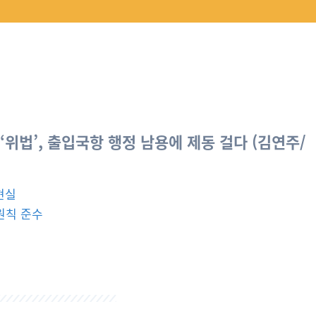
‘위법’, 출입국항 행정 남용에 제동 걸다 (김연주/
현실
원칙 준수