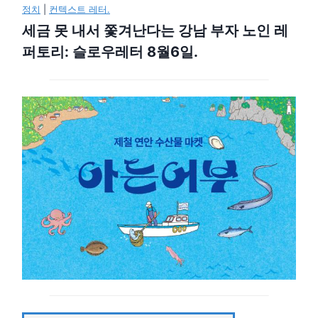
정치
|
컨텍스트 레터.
세금 못 내서 쫓겨난다는 강남 부자 노인 레
퍼토리: 슬로우레터 8월6일.