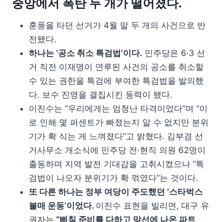
중앙에서 폭탄 두 개가 떨어졌다.
훈풍을 타던 선거가 4월 말 두 개의 사건으로 반
전됐다.
하나는 ‘공소 취소 특검법’이다.
민주당은 6·3 선
거 직전 이재명이 연루된 사건의 공소를 취소할
수 있는 권한을 특검에 부여한 특검법을 발의했
다. 보수 진영을 결집시킨 동력이 됐다.
이진수는 “우리에게는 엄청난 타격이었다”며 “이
로 인해 몇 퍼센트가 빠졌는지 알 수 없지만 분위
기가 확 식는 게 느껴졌다”고 밝혔다. 김부겸 선
거사무소 개소식에 민주당 전·현직 의원 62명이
출동하며 지역 발전 기대감을 고취시켰으나 “특
검법이 나오자 분위기가 확 꺾였다”는 것이다.
또 다른 하나는 정부 여당이 주도했던 ‘스타벅스
불매 운동’이었다.
이진수 표현을 빌리면, 대구 유
권자는
“삐칠 준비를 다하고 맞선에 나온 파트