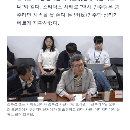
너
”와 같다. 스타벅스 사태로 “역시 민주당은 광
주라면 사족을 못 쓴다”는 반(反)민주당 심리가
빠르게 재확산했다.
김부겸 캠프 기획실장이자 김부겸 사단의 ‘왕 보좌관’ 이진수가 9일 오후 국
회 토론회에서 6·3 지방선거에 대해 술회하고 있다. 사진=메디치미디어 유
튜브 화면 갈무리.