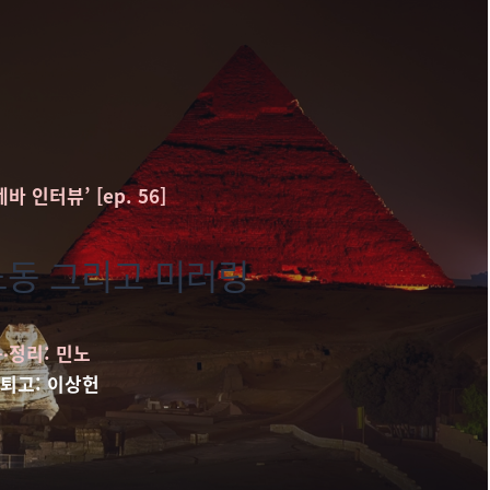
 인터뷰’ [ep. 56]
 노동 그리고 미러링
∙정리: 민노
∙퇴고: 이상헌