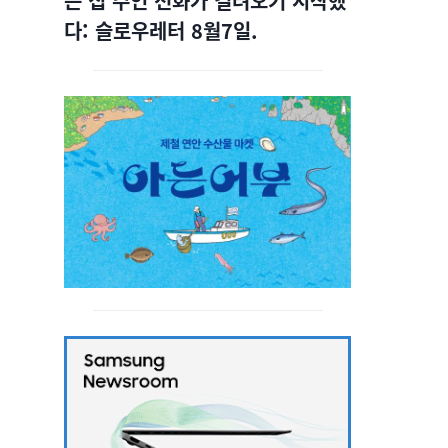
는 집 주인 전화가 걸려오기 시작했
다: 슬로우레터 8월7일.