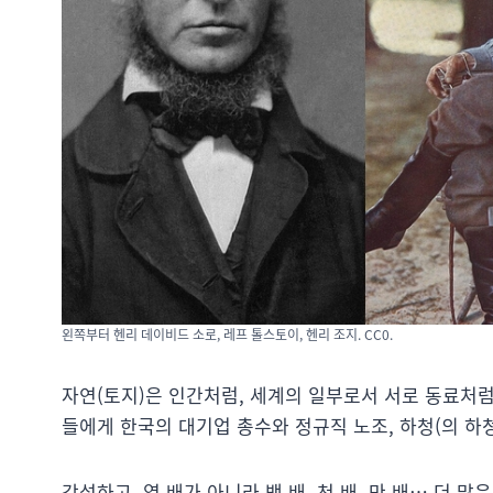
왼쪽부터 헨리 데이비드 소로, 레프 톨스토이, 헨리 조지. CC0.
자연(토지)은 인간처럼, 세계의 일부로서 서로 동료처럼
들에게 한국의 대기업 총수와 정규직 노조, 하청(의 하
각설하고, 열 배가 아니라 백 배, 천 배, 만 배… 더 많