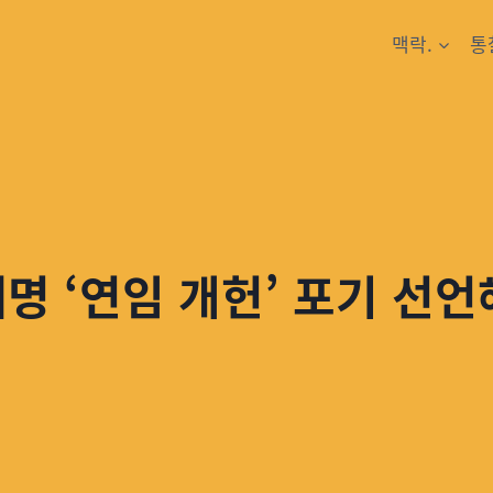
맥락.
통
명 ‘연임 개헌’ 포기 선언