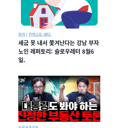
정치
|
컨텍스트 레터.
세금 못 내서 쫓겨난다는 강남 부자
노인 레퍼토리: 슬로우레터 8월6
일.
슬로우포인트