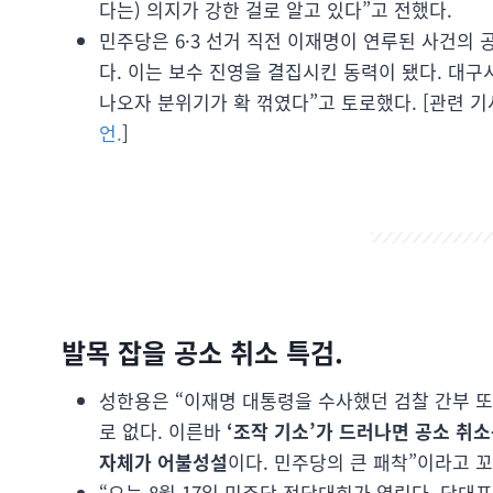
다는) 의지가 강한 걸로 알고 있다”고 전했다.
민주당은 6·3 선거 직전 이재명이 연루된 사건의
다. 이는 보수 진영을 결집시킨 동력이 됐다. 대
나오자 분위기가 확 꺾였다”고 토로했다. [관련 기
언.
]
발목 잡을 공소 취소 특검.
성한용은 “이재명 대통령을 수사했던 검찰 간부 또
로 없다. 이른바
‘조작 기소’가 드러나면 공소 취
자체가 어불성설
이다. 민주당의 큰 패착”이라고 
“오는 8월 17일 민주당 전당대회가 열린다. 당대