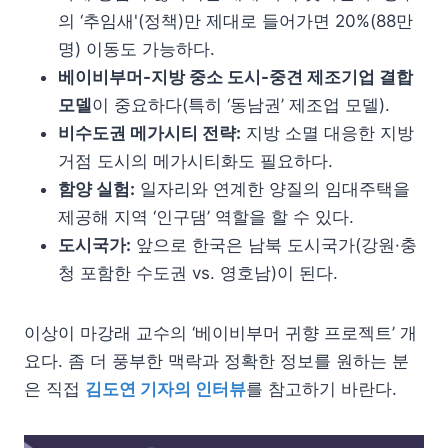
의 ‘추임새'(정책)만 제대로 들어가면 20%(88만
명) 이동도 가능하다.
베이비부머-지방 중소 도시-중견 제조기업 결합
모델
이 중요하다(특히 ‘동남권’ 제조업 모델).
비수도권 메가시티 전략:
지방 소멸 대응한 지방
거점 도시의 메가시티화도 필요하다.
함양 실험:
일자리와 연계한 양질의 임대주택을
제공해 지역 ‘인구댐’ 역할을 할 수 있다.
도시국가:
앞으로 한국은 남북 도시국가(강원·충
청 포함한 수도권 vs. 영호남)이 된다.
이상이 마강래 교수의 ‘베이비부머 귀향 프로젝트’ 개
요다. 좀 더 풍부한 맥락과 정확한 정보를 원하는 분
은 직접
김도연 기자의 인터뷰
를 참고하기 바란다.