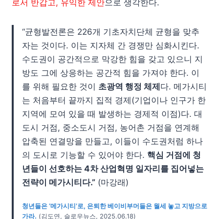
로서 반갑고, 유익한 제안
으로 생각한다.
“균형발전론은 226개 기초자치단체 균형을 맞추
자는 것이다. 이는 지자체 간 경쟁만 심화시킨다.
수도권이 공간적으로 막강한 힘을 갖고 있으니 지
방도 그에 상응하는 공간적 힘을 가져야 한다. 이
를 위해 필요한 것이
초광역 행정 체제
다. 메가시티
는 처음부터 끝까지 집적 경제(기업이나 인구가 한
지역에 모여 있을 때 발생하는 경제적 이점)다. 대
도시 거점, 중소도시 거점, 농어촌 거점을 연계해
압축된 연결망을 만들고, 이들이 수도권처럼 하나
의 도시로 기능할 수 있어야 한다.
핵심 거점에 청
년들이 선호하는 4차 산업혁명 일자리를 집어넣는
전략이 메가시티다.”
(마강래)
청년들은 ‘메가시티’로, 은퇴한 베이비부머들은 월세 놓고 지방으로
가라.
(김도연, 슬로우뉴스, 2025.06.18)