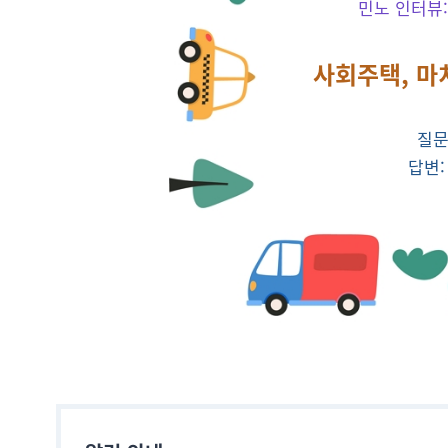
민노 인터뷰
사회주택, 마
질문
답변: