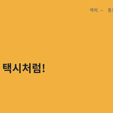
맥락.
통
 택시처럼!