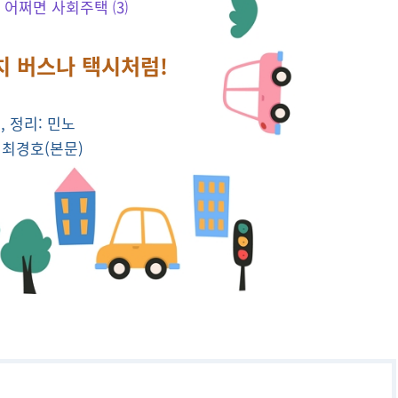
: 어쩌면 사회주택 ⑶
치 버스나 택시처럼!
, 정리: 민노
 최경호(본문)