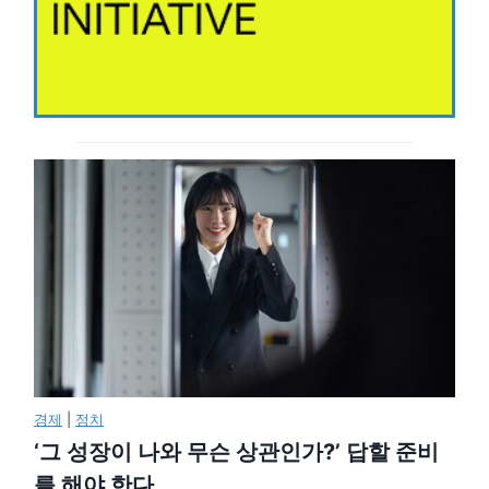
경제
|
정치
‘그 성장이 나와 무슨 상관인가?’ 답할 준비
를 해야 한다