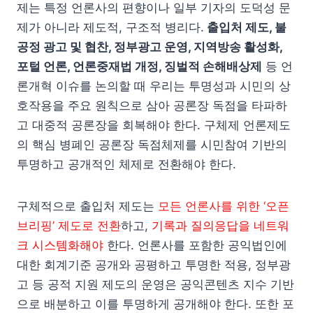
제는 특정 언론사의 편향이나 일부 기자의 도덕성 문
제가 아니라 제도적, 구조적 병리다.
출입처 제도, 불
공정 광고 및 협찬, 정부광고 운영, 지역방송 활성화,
포털 언론, 언론중재법 개정, 징벌적 손해배상제
등 언
론개혁 이슈를 논의할 때 우리는 투명성과 시민의 상
호작용을 주요 원칙으로 삼아 공론장 독점을 타파하
고 대중적 공론장을 회복해야 한다. 구체제 언론제도
의 핵심 병폐인 공론장 독점체제를 시민참여 기반의
투명하고 공개적인 체제로 전환해야 한다.
구체적으로 출입처 제도는
모든 언론사를 위한 ‘오픈
브리핑’ 제도로 전환
하고,
기록과 질의응답을 네트워
크 시스템화해야
한다. 언론사를 포함한 공익법인에
대한 회계기준 공개와 공평하고 투명한 적용, 정부광
고 등 공적 지원 제도의 운영은 공익콘텐츠 지수 기반
으로 배분하고 이를 투명하게 공개해야 한다. 또한 포