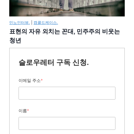
민노인터뷰.
|
캡콜드케이스.
표현의 자유 외치는 꼰대, 민주주의 비웃는
청년
슬로우레터 구독 신청.
이메일 주소
*
이름
*