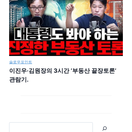
슬로우포인트
이진우·김원장의 3시간 ‘부동산 끝장토론’
관람기.