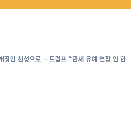
개정안 찬성으로… 트럼프 “관세 유예 연장 안 한