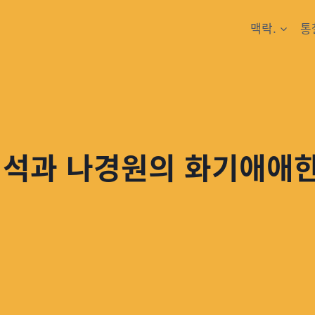
맥락.
통
민석과 나경원의 화기애애한