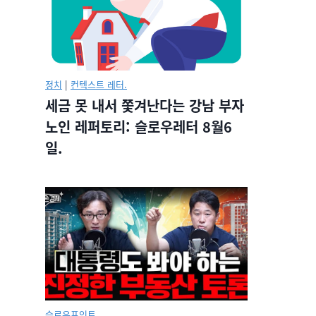
정치
|
컨텍스트 레터.
세금 못 내서 쫓겨난다는 강남 부자
노인 레퍼토리: 슬로우레터 8월6
일.
슬로우포인트