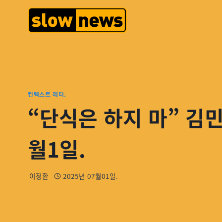
컨텍스트 레터.
“단식은 하지 마” 김
월1일.
이정환
2025년 07월01일.